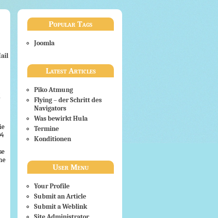
Popular Tags
Joomla
ail
Latest Articles
Piko Atmung
Flying – der Schritt des
Navigators
Was bewirkt Hula
ie
Termine
04
Konditionen
se
he
User Menu
Your Profile
Submit an Article
Submit a Weblink
Site Administrator