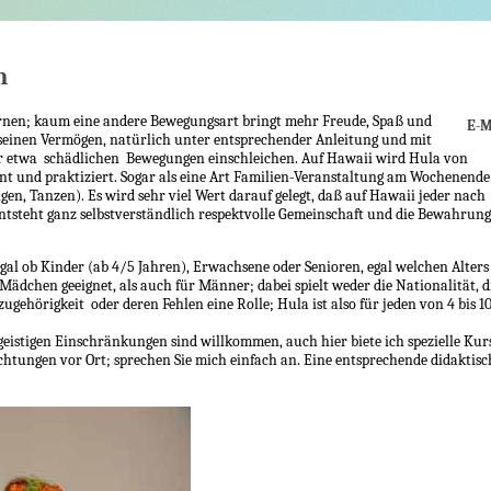
n
 lernen; kaum eine andere Bewegungsart bringt mehr Freude, Spaß und
E-M
h seinen Vermögen, natürlich unter entsprechender Anleitung und mit
der etwa schädlichen Bewegungen einschleichen. Auf Hawaii wird Hula von
rnt und praktiziert. Sogar als eine Art Familien-Veranstaltung am Wochenende
en, Tanzen). Es wird sehr viel Wert darauf gelegt, daß auf Hawaii jeder nach
tsteht ganz selbstverständlich respektvolle Gemeinschaft und die Bewahrung
 egal ob Kinder (ab 4/5 Jahren), Erwachsene oder Senioren, egal welchen Alters
 Mädchen geeignet, als auch für Männer; dabei spielt weder die Nationalität, d
ugehörigkeit oder deren Fehlen eine Rolle; Hula ist also für jeden von 4 bis 1
geistigen Einschränkungen sind willkommen, auch hier biete ich spezielle Kur
chtungen vor Ort; sprechen Sie mich einfach an. Eine entsprechende didaktisc